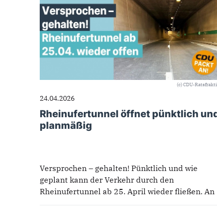
(c) CDU-Ratsfrakt
24.04.2026
Rheinufertunnel öffnet pünktlich un
planmäßig
Versprochen – gehalten! Pünktlich und wie
geplant kann der Verkehr durch den
Rheinufertunnel ab 25. April wieder fließen. An
alle Beteiligten großer Dank von der...