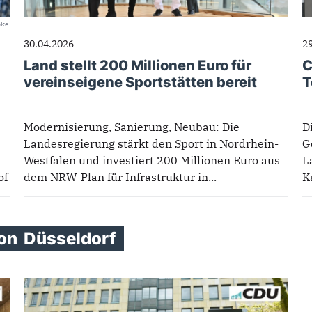
bke
30.04.2026
2
Land stellt 200 Millionen Euro für
C
vereinseigene Sportstätten bereit
T
Modernisierung, Sanierung, Neubau: Die
D
Landesregierung stärkt den Sport in Nordrhein-
G
Westfalen und investiert 200 Millionen Euro aus
L
of
dem NRW-Plan für Infrastruktur in...
K
ion
Düsseldorf