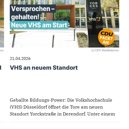
ion
(c) CDU-Ratsfraktion
21.04.2026
d
VHS an neuem Standort
Geballte Bildungs-Power: Die Volkshochschule
(VHS) Düsseldorf öffnet die Tore am neuen
Standort Yorckstraße in Derendorf. Unter einem
Dach und in modernster technischer...